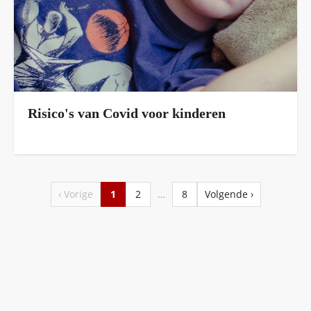
Risico's van Covid voor kinderen
‹ Vorige
1
2
…
8
Volgende ›