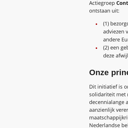
Actiegroep
Con
ontstaan uit:
(1) bezorg
adviezen 
andere Eu
(2) een ge
deze afwi
Onze prin
Dit initiatief is
solidariteit met
decennialange a
aanzienlijk ver
maatschappijkrit
Nederlandse bel