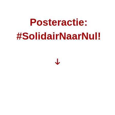
Posteractie:
#SolidairNaarNul!
#SolidairNaarNul
Een samenwerking van voorstanders van