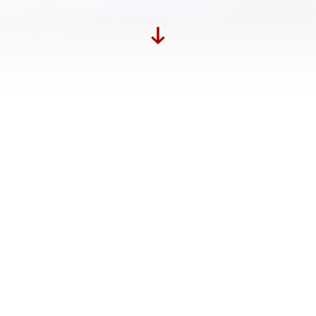
Hoewel het wordt ontkend, lijkt de Nederlandse
regering nog steeds groepsimmuniteit na te streven
in de strijd tegen corona. Nu wakkert het protest aan.
Dit is een vertaling van een artikel
Das
riskante Spiel der Niederlande
dat
verscheen in de Süddeutsche Zeitung van
18 juni 2020.