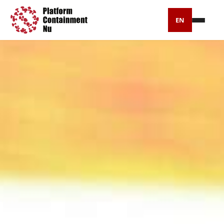
EN
Petitie
Artikelen
Pers
Over ons