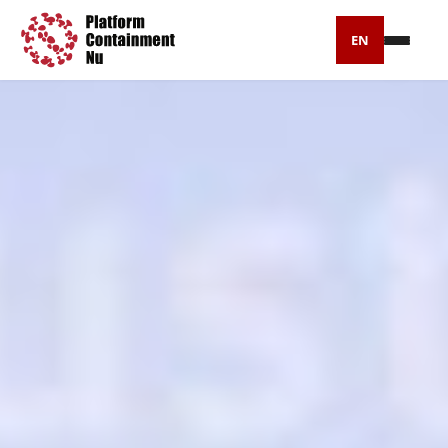
EN
Petitie
Artikelen
Pers
Over ons