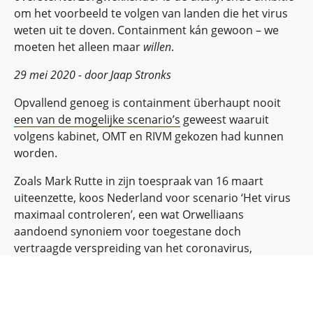
om het voorbeeld te volgen van landen die het virus
weten uit te doven. Containment kán gewoon – we
moeten het alleen maar
willen
.
29 mei 2020 - door Jaap Stronks
Opvallend genoeg is containment überhaupt nooit
een van de mogelijke scenario’s
geweest waaruit
volgens kabinet, OMT en RIVM gekozen had kunnen
worden.
Zoals Mark Rutte in zijn toespraak van 16 maart
uiteenzette, koos Nederland voor scenario ‘Het virus
maximaal controleren’, een wat Orwelliaans
aandoend synoniem voor toegestane doch
vertraagde verspreiding van het coronavirus,
onderwijl groepsimmuniteit opbouwend terwijl
kwetsbare groepen afgeschermd hadden moeten
worden.